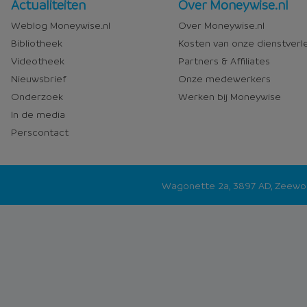
Nieuws
Over
Actualiteiten
Over Moneywise.nl
en
Moneywise
Weblog Moneywise.nl
Over Moneywise.nl
media
Bibliotheek
Kosten van onze dienstverl
Videotheek
Partners & Affiliates
Nieuwsbrief
Onze medewerkers
Onderzoek
Werken bij Moneywise
In de media
Perscontact
Wagonette 2a, 3897 AD, Zeew