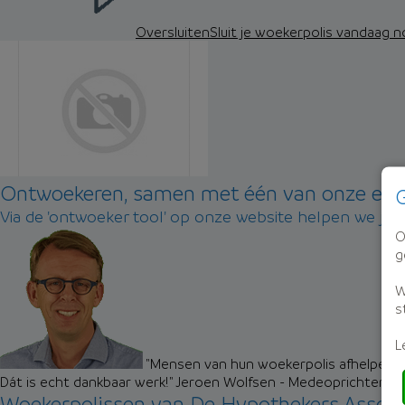
Oversluiten
Sluit je woekerpolis vandaag 
Ontwoekeren, samen met één van onze exp
G
Via de 'ontwoeker tool' op onze website helpen we je 
O
g
W
s
L
"Mensen van hun woekerpolis afhelpen zo
Dát is echt dankbaar werk!"
Jeroen Wolfsen - Medeoprichter M
Woekerpolissen van De Hypothekers Associ