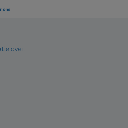
r ons
tie over.