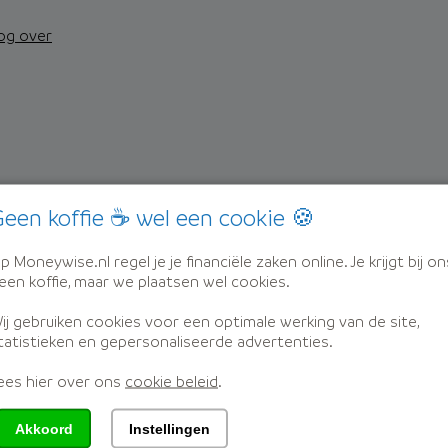
nog over
erts
een koffie ☕ wel een cookie 🍪
stap voor stap naar een beter product
p Moneywise.nl regel je je financiële zaken online. Je krijgt bij on
een koffie, maar we plaatsen wel cookies.
ij gebruiken cookies voor een optimale werking van de site,
tatistieken en gepersonaliseerde advertenties.
ees hier over ons
cookie beleid
.
dat ze weer vertrouwen krijgen in hun financiën.
oneywise
Akkoord
Instellingen
atie