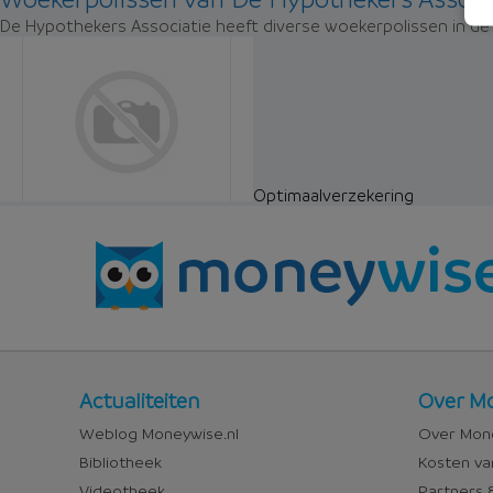
De Hypothekers Associatie heeft diverse woekerpolissen in de 
Optimaalverzekering
Nieuws
Over
Actualiteiten
Over Mo
en
Money
Weblog Moneywise.nl
Over Mone
media
Bibliotheek
Kosten va
Videotheek
Partners &