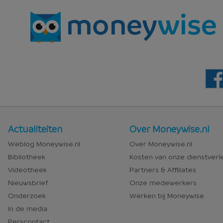
Nieuws
Over
Actualiteiten
Over Moneywise.nl
en
Moneywise
Weblog Moneywise.nl
Over Moneywise.nl
media
Bibliotheek
Kosten van onze dienstverl
Videotheek
Partners & Affiliates
Nieuwsbrief
Onze medewerkers
Onderzoek
Werken bij Moneywise
In de media
Perscontact