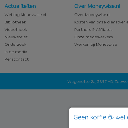
Nieuws
Over
Actualiteiten
Over Moneywise.nl
en
Moneywise
Weblog Moneywise.nl
Over Moneywise.nl
media
Bibliotheek
Kosten van onze dienstverl
Videotheek
Partners & Affiliates
Nieuwsbrief
Onze medewerkers
Onderzoek
Werken bij Moneywise
In de media
Perscontact
Wagonette 2a, 3897 AD, Zeew
Geen koffie ☕ wel 