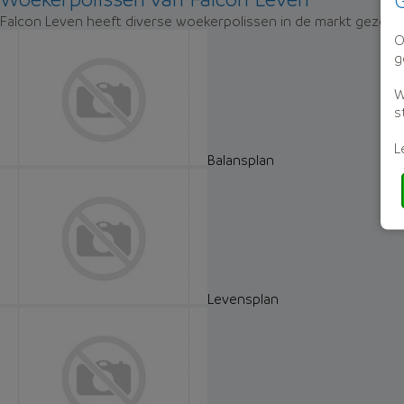
G
Falcon Leven heeft diverse woekerpolissen in de markt gezet. 
O
g
W
s
L
Balansplan
Levensplan