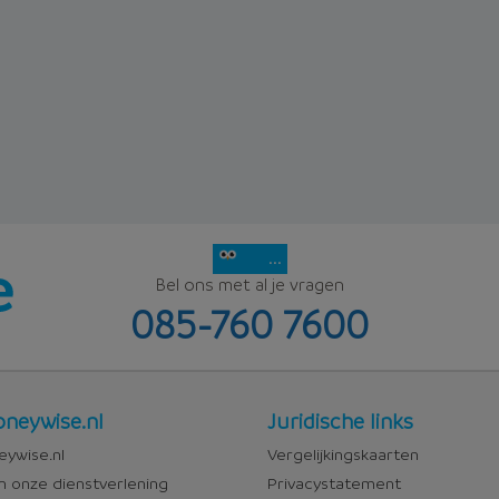
...
Bel ons met al je vragen
085-760 7600
Juridisch
neywise.nl
Juridische links
wise
ywise.nl
Vergelijkingskaarten
n onze dienstverlening
Privacystatement