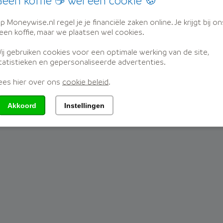
een koffie ☕ wel een cookie 🍪
Hier ziet u een overzicht van de woekerpolissen.
p Moneywise.nl regel je je financiële zaken online. Je krijgt bij on
een koffie, maar we plaatsen wel cookies.
ij gebruiken cookies voor een optimale werking van de site,
tatistieken en gepersonaliseerde advertenties.
ees hier over ons
cookie beleid
.
Akkoord
Instellingen