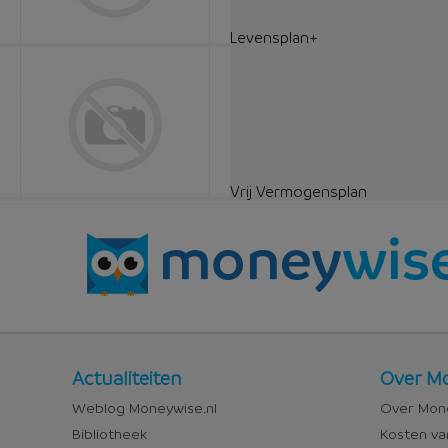
Levensplan+
Vrij Vermogensplan
Nieuws
Over
Actualiteiten
Over Mo
en
Money
Weblog Moneywise.nl
Over Mone
media
Bibliotheek
Kosten va