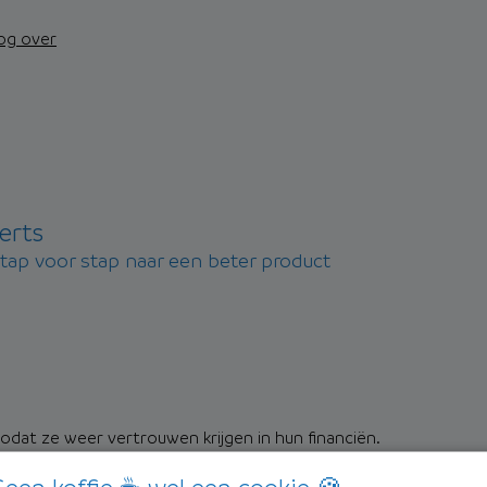
nog over
erts
stap voor stap naar een beter product
dat ze weer vertrouwen krijgen in hun financiën.
oneywise