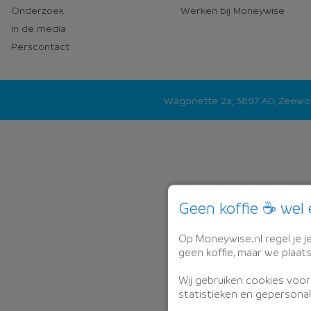
Onderzoek
Werken bij Moneywise
In de media
Perscontact
Wagonette 2a, 3897 AD, Zeew
Geen koffie ☕ wel 
Op Moneywise.nl regel je je 
geen koffie, maar we plaat
Wij gebruiken cookies voor
statistieken en gepersonal