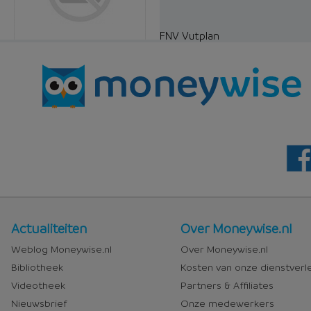
FNV Vutplan
Nieuws
Over
Actualiteiten
Over Moneywise.nl
en
Moneywise
Weblog Moneywise.nl
Over Moneywise.nl
media
Bibliotheek
Kosten van onze dienstverl
Videotheek
Partners & Affiliates
Nieuwsbrief
Onze medewerkers