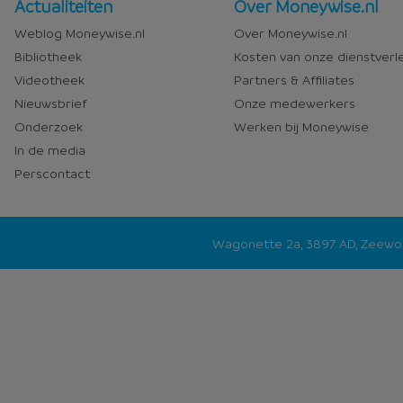
Nieuws
Over
Actualiteiten
Over Moneywise.nl
en
Moneywise
Weblog Moneywise.nl
Over Moneywise.nl
media
Bibliotheek
Kosten van onze dienstverl
Videotheek
Partners & Affiliates
Nieuwsbrief
Onze medewerkers
Onderzoek
Werken bij Moneywise
In de media
Perscontact
Wagonette 2a, 3897 AD, Zeew