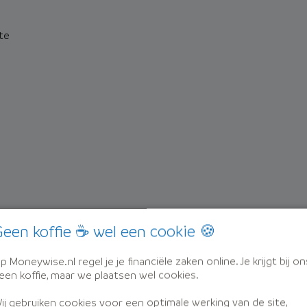
nte
een koffie ☕ wel een cookie 🍪
p Moneywise.nl regel je je financiële zaken online. Je krijgt bij on
een koffie, maar we plaatsen wel cookies.
ij gebruiken cookies voor een optimale werking van de site,