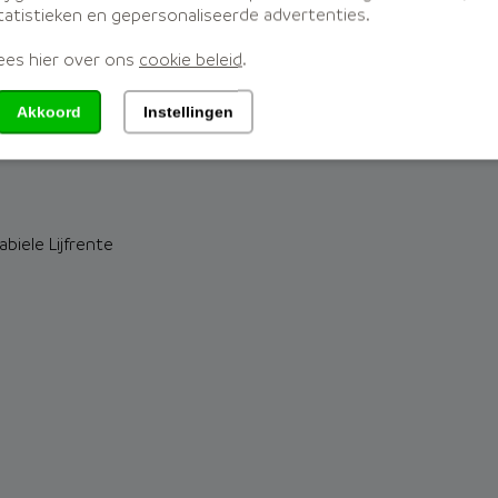
tatistieken en gepersonaliseerde advertenties.
ees hier over ons
cookie beleid
.
riodieke Uitkering
Akkoord
Instellingen
biele Lijfrente