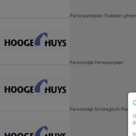
Participatieplan Stabiele Lijfre
Persoonlijk Pensioenplan
G
Persoonlijk Strategisch Plan
O
g
W