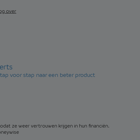
nog over
erts
stap voor stap naar een beter product
dat ze weer vertrouwen krijgen in hun financiën.
oneywise