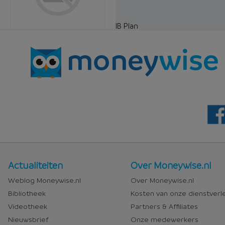
IB Plan
Nieuws
Over
Actualiteiten
Over Moneywise.nl
en
Moneywise
Weblog Moneywise.nl
Over Moneywise.nl
media
Bibliotheek
Kosten van onze dienstverl
Videotheek
Partners & Affiliates
Nieuwsbrief
Onze medewerkers