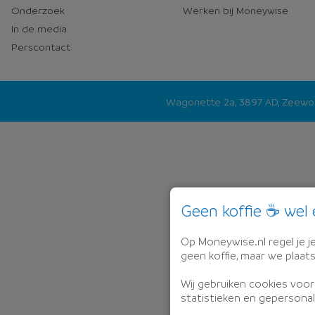
Onderzoek
Werken bij Moneywise
In de media
Perscontact
Wagonette 2a, 3897 AD, Zeew
Geen koffie ☕ wel 
Op Moneywise.nl regel je je 
geen koffie, maar we plaat
Wij gebruiken cookies voor
statistieken en gepersonal