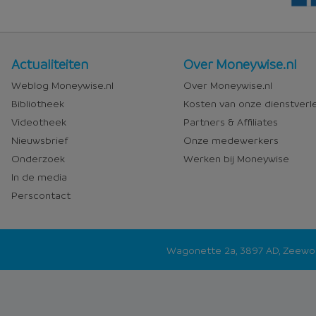
Nieuws
Over
Actualiteiten
Over Moneywise.nl
en
Moneywise
Weblog Moneywise.nl
Over Moneywise.nl
media
Bibliotheek
Kosten van onze dienstverl
Videotheek
Partners & Affiliates
Nieuwsbrief
Onze medewerkers
Onderzoek
Werken bij Moneywise
In de media
Perscontact
Wagonette 2a, 3897 AD, Zeew