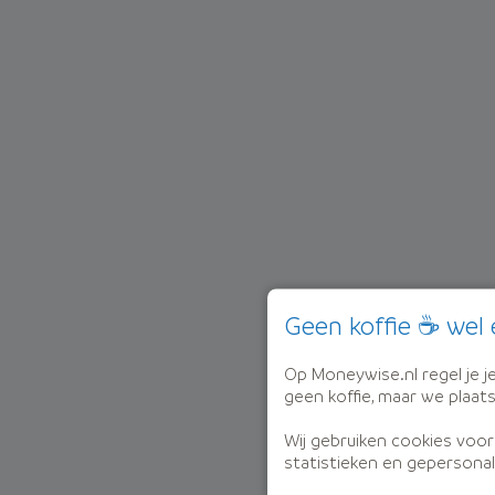
Geen koffie ☕ wel 
Op Moneywise.nl regel je je 
geen koffie, maar we plaat
Wij gebruiken cookies voor
statistieken en gepersonal