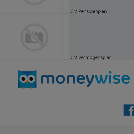
JCM Pensioenplan
JCM Vermogensplan