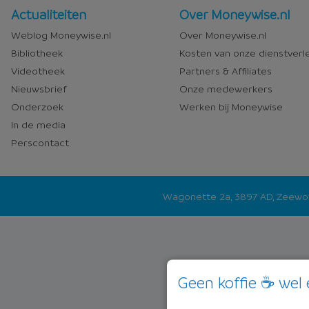
Nieuws
Over
Actualiteiten
Over Moneywise.nl
en
Moneywise
Weblog Moneywise.nl
Over Moneywise.nl
media
Bibliotheek
Kosten van onze dienstverl
Videotheek
Partners & Affiliates
Nieuwsbrief
Onze medewerkers
Onderzoek
Werken bij Moneywise
In de media
Perscontact
Wagonette 2a, 3897 AD, Zeew
Geen koffie ☕ wel 