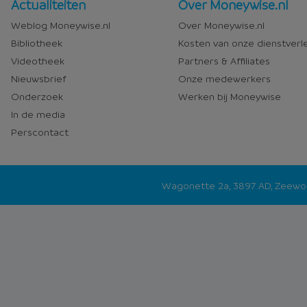
Nieuws
Over
Actualiteiten
Over Moneywise.nl
en
Moneywise
Weblog Moneywise.nl
Over Moneywise.nl
media
Bibliotheek
Kosten van onze dienstverl
Videotheek
Partners & Affiliates
Nieuwsbrief
Onze medewerkers
Onderzoek
Werken bij Moneywise
In de media
Perscontact
Wagonette 2a, 3897 AD, Zeew