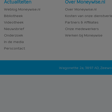
Nieuws
Over
Actualiteiten
Over Moneywise.nl
en
Moneywise
Weblog Moneywise.nl
Over Moneywise.nl
media
Bibliotheek
Kosten van onze dienstverl
Videotheek
Partners & Affiliates
Nieuwsbrief
Onze medewerkers
Onderzoek
Werken bij Moneywise
In de media
Perscontact
Wagonette 2a, 3897 AD, Zeew