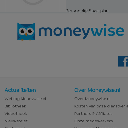
Persoonlijk Spaarplan
Nieuws
Over
Actualiteiten
Over Moneywise.nl
en
Moneywise
Weblog Moneywise.nl
Over Moneywise.nl
media
Bibliotheek
Kosten van onze dienstverl
Videotheek
Partners & Affiliates
Nieuwsbrief
Onze medewerkers