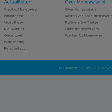
Nieuws
Over
Actualiteiten
Over Moneywise.nl
en
Moneywise
Weblog Moneywise.nl
Over Moneywise.nl
media
Bibliotheek
Kosten van onze dienstverl
Videotheek
Partners & Affiliates
Nieuwsbrief
Onze medewerkers
Onderzoek
Werken bij Moneywise
In de media
Perscontact
Wagonette 2a, 3897 AD, Zeew