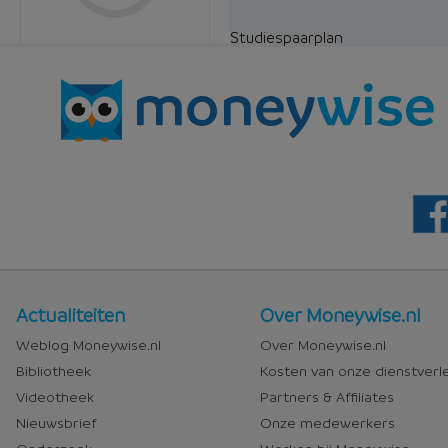
Studiespaarplan
Nieuws
Over
Actualiteiten
Over Moneywise.nl
en
Moneywise
Weblog Moneywise.nl
Over Moneywise.nl
media
Bibliotheek
Kosten van onze dienstverl
Videotheek
Partners & Affiliates
Nieuwsbrief
Onze medewerkers