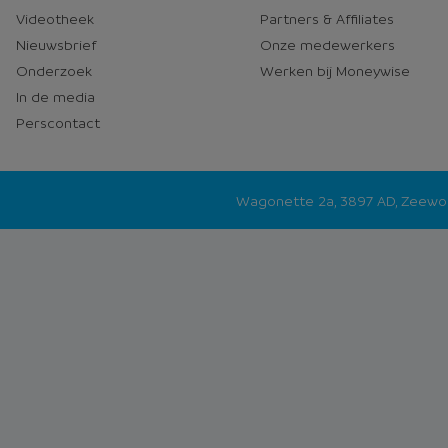
Videotheek
Partners & Affiliates
Nieuwsbrief
Onze medewerkers
Onderzoek
Werken bij Moneywise
In de media
Perscontact
Wagonette 2a, 3897 AD, Zeew