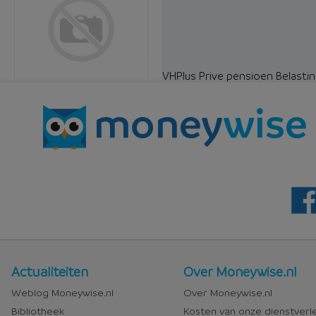
VHPlus Prive pensioen Belastin
Nieuws
Over
Actualiteiten
Over Moneywise.nl
en
Moneywise
Weblog Moneywise.nl
Over Moneywise.nl
media
Bibliotheek
Kosten van onze dienstverl