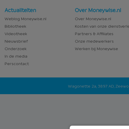
Nieuws
Over
Actualiteiten
Over Moneywise.nl
en
Moneywise
Weblog Moneywise.nl
Over Moneywise.nl
media
Bibliotheek
Kosten van onze dienstverl
Videotheek
Partners & Affiliates
Nieuwsbrief
Onze medewerkers
Onderzoek
Werken bij Moneywise
In de media
Perscontact
Wagonette 2a, 3897 AD, Zeew