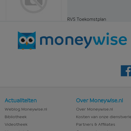
RVS Toekomstplan
Nieuws
Over
Actualiteiten
Over Moneywise.nl
en
Moneywise
Weblog Moneywise.nl
Over Moneywise.nl
media
Bibliotheek
Kosten van onze dienstverl
Videotheek
Partners & Affiliates