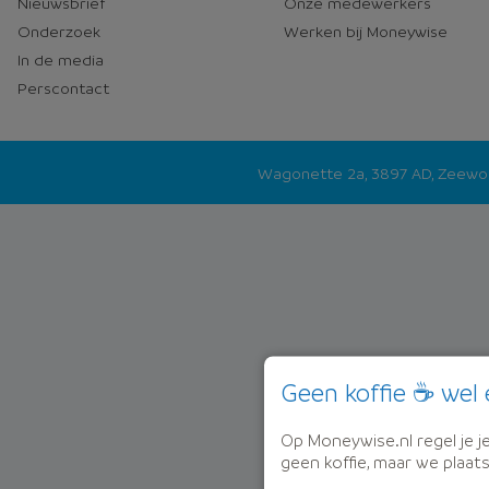
Nieuwsbrief
Onze medewerkers
Onderzoek
Werken bij Moneywise
In de media
Perscontact
Wagonette 2a, 3897 AD, Zeew
Geen koffie ☕ wel 
Op Moneywise.nl regel je je 
geen koffie, maar we plaat