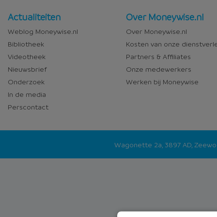
Nieuws
Over
Actualiteiten
Over Moneywise.nl
en
Moneywise
Weblog Moneywise.nl
Over Moneywise.nl
media
Bibliotheek
Kosten van onze dienstverl
Videotheek
Partners & Affiliates
Nieuwsbrief
Onze medewerkers
Onderzoek
Werken bij Moneywise
In de media
Perscontact
Wagonette 2a, 3897 AD, Zeew