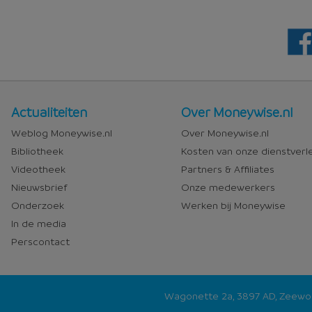
Nieuws
Over
Actualiteiten
Over Moneywise.nl
en
Moneywise
Weblog Moneywise.nl
Over Moneywise.nl
media
Bibliotheek
Kosten van onze dienstverl
Videotheek
Partners & Affiliates
Nieuwsbrief
Onze medewerkers
Onderzoek
Werken bij Moneywise
In de media
Perscontact
Wagonette 2a, 3897 AD, Zeew