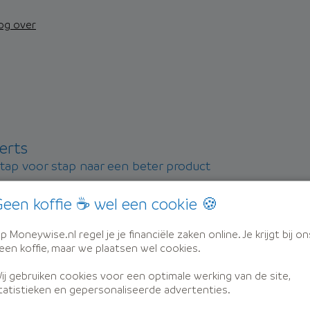
nog over
erts
stap voor stap naar een beter product
een koffie ☕ wel een cookie 🍪
p Moneywise.nl regel je je financiële zaken online. Je krijgt bij on
een koffie, maar we plaatsen wel cookies.
ij gebruiken cookies voor een optimale werking van de site,
dat ze weer vertrouwen krijgen in hun financiën.
tatistieken en gepersonaliseerde advertenties.
oneywise