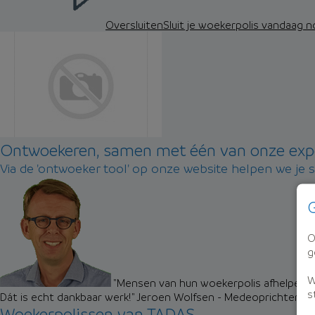
Oversluiten
Sluit je woekerpolis vandaag 
Ontwoekeren, samen met één van onze exp
Via de 'ontwoeker tool' op onze website helpen we je 
G
O
g
W
"Mensen van hun woekerpolis afhelpen zo
s
Dát is echt dankbaar werk!"
Jeroen Wolfsen - Medeoprichter M
Woekerpolissen van TADAS