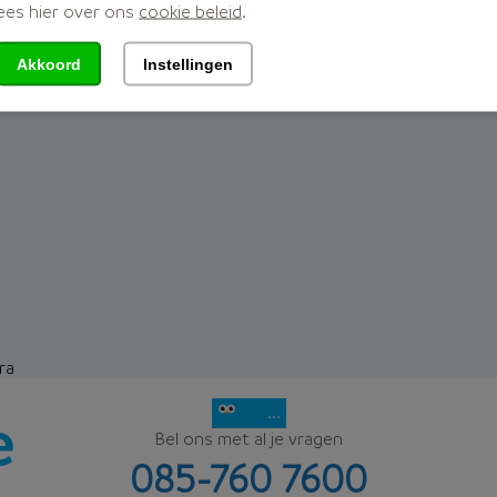
ees hier over ons
cookie beleid
.
et u een overzicht van de woekerpolissen.
Akkoord
Instellingen
ra
...
Bel ons met al je vragen
085-760 7600