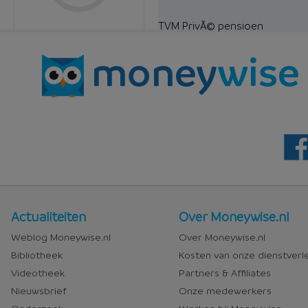
TVM PrivÃ© pensioen
Nieuws
Over
Actualiteiten
Over Moneywise.nl
en
Moneywise
Weblog Moneywise.nl
Over Moneywise.nl
media
Bibliotheek
Kosten van onze dienstverl
Videotheek
Partners & Affiliates
Nieuwsbrief
Onze medewerkers