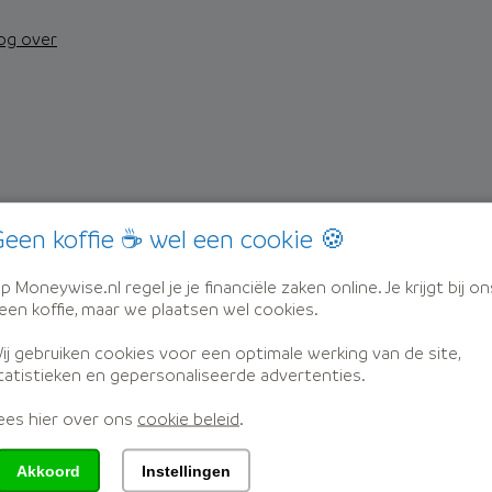
nog over
erts
een koffie ☕ wel een cookie 🍪
stap voor stap naar een beter product
p Moneywise.nl regel je je financiële zaken online. Je krijgt bij on
een koffie, maar we plaatsen wel cookies.
ij gebruiken cookies voor een optimale werking van de site,
tatistieken en gepersonaliseerde advertenties.
ees hier over ons
cookie beleid
.
dat ze weer vertrouwen krijgen in hun financiën.
oneywise
Akkoord
Instellingen