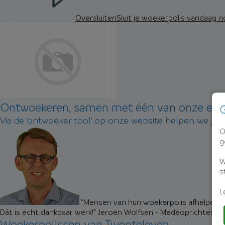
Oversluiten
Sluit je woekerpolis vandaag 
Ontwoekeren, samen met één van onze exp
G
Via de 'ontwoeker tool' op onze website helpen we je 
O
g
W
s
L
"Mensen van hun woekerpolis afhelpen zo
Dát is echt dankbaar werk!"
Jeroen Wolfsen - Medeoprichter M
Woekerpolissen van Twenteleven