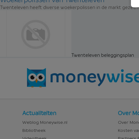
Twenteleven heeft diverse woekerpolissen in de markt gezet. H
Twenteleven beleggingsplan
Nieuws
Over
Actualiteiten
Over Mo
en
Money
Weblog Moneywise.nl
Over Mone
media
Bibliotheek
Kosten va
Videotheek
Partners &