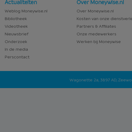
Nieuws
Over
Actualiteiten
Over Moneywise.nl
en
Moneywise
Weblog Moneywise.nl
Over Moneywise.nl
media
Bibliotheek
Kosten van onze dienstverl
Videotheek
Partners & Affiliates
Nieuwsbrief
Onze medewerkers
Onderzoek
Werken bij Moneywise
In de media
Perscontact
Wagonette 2a, 3897 AD, Zeew