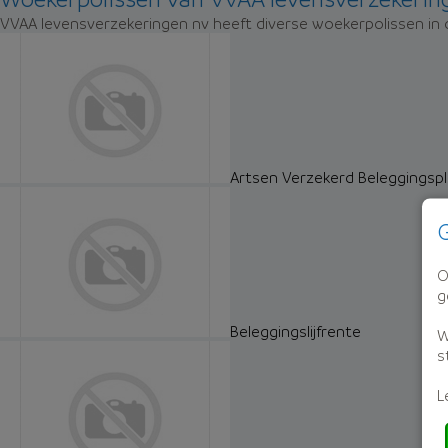
VVAA levensverzekeringen nv heeft diverse woekerpolissen in d
Artsen Verzekerd Beleggingsp
G
O
g
Beleggingslijfrente
W
s
L