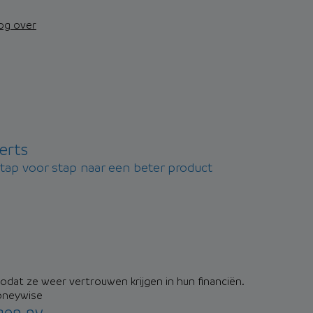
nog over
erts
stap voor stap naar een beter product
dat ze weer vertrouwen krijgen in hun financiën.
oneywise
gen nv