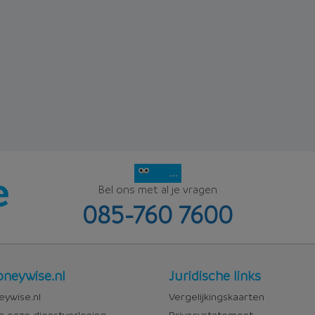
...
Bel ons met al je vragen
085-760 7600
Juridisch
neywise.nl
Juridische links
wise
ywise.nl
Vergelijkingskaarten
n onze dienstverlening
Privacystatement