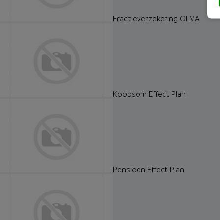
Fractieverzekering OLMA
Koopsom Effect Plan
Pensioen Effect Plan