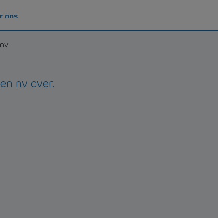
r ons
 nv
en nv over.