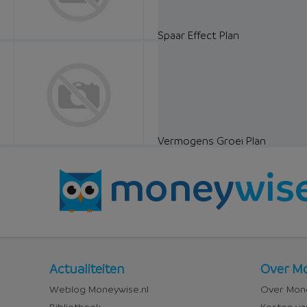
Spaar Effect Plan
Vermogens Groei Plan
Nieuws
Over
Actualiteiten
Over Mo
en
Money
Weblog Moneywise.nl
Over Mone
media
Bibliotheek
Kosten va