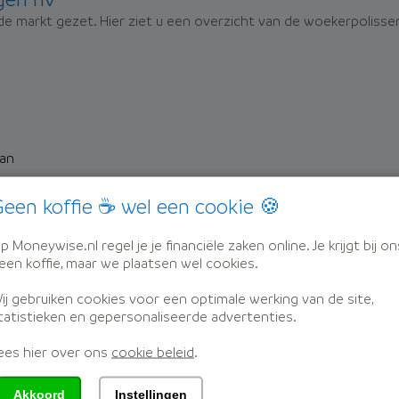
e markt gezet. Hier ziet u een overzicht van de woekerpolisse
lan
een koffie ☕ wel een cookie 🍪
p Moneywise.nl regel je je financiële zaken online. Je krijgt bij on
een koffie, maar we plaatsen wel cookies.
ij gebruiken cookies voor een optimale werking van de site,
tatistieken en gepersonaliseerde advertenties.
ees hier over ons
cookie beleid
.
Akkoord
Instellingen