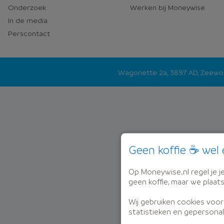
Onderzoek
Werken bij Moneywise
In de media
Perscontact
Wagonette 2a, 3897 AD, Zeew
Geen koffie ☕ wel 
Op Moneywise.nl regel je je 
geen koffie, maar we plaat
Wij gebruiken cookies voor
statistieken en gepersonal