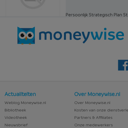
Persoonlijk Strategisch Plan Sta
Nieuws
Over
Actualiteiten
Over Moneywise.nl
en
Moneywise
Weblog Moneywise.nl
Over Moneywise.nl
media
Bibliotheek
Kosten van onze dienstverl
Videotheek
Partners & Affiliates
Nieuwsbrief
Onze medewerkers