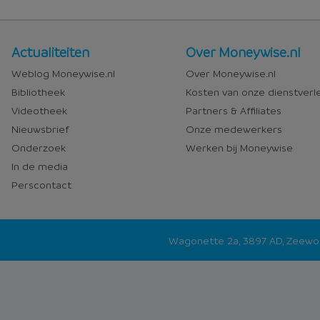
Nieuws
Over
Actualiteiten
Over Moneywise.nl
en
Moneywise
Weblog Moneywise.nl
Over Moneywise.nl
media
Bibliotheek
Kosten van onze dienstverl
Videotheek
Partners & Affiliates
Nieuwsbrief
Onze medewerkers
Onderzoek
Werken bij Moneywise
In de media
Perscontact
Wagonette 2a, 3897 AD, Zeew