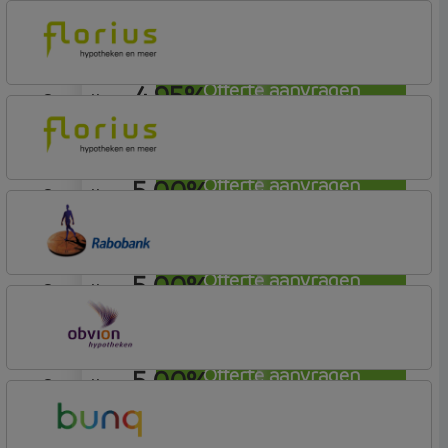
4,95%
aflosvrij
Tulp Hypotheken
Tulp Riant Hypotheek
4,95%
Offerte aanvragen
aflosvrij
Florius
Profijt twaalf
5,00%
Offerte aanvragen
aflosvrij
Florius
Profijt twaalf
5,00%
Offerte aanvragen
aflosvrij
Rabobank Spaarbank
Basisvoorwaarden
5,00%
Offerte aanvragen
aflosvrij
OBVION Hypotheken
Woon Hypotheek