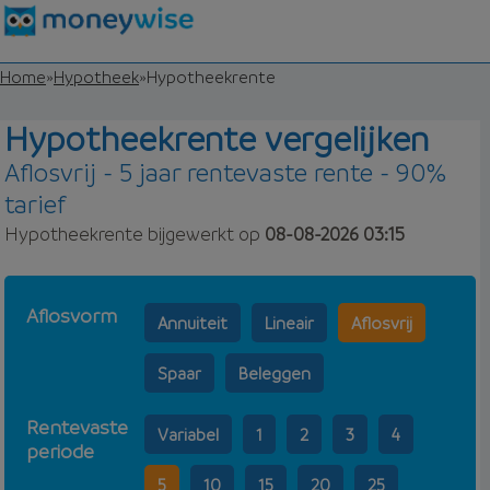
Home
»
Hypotheek
»
Hypotheekrente
Hypotheekrente vergelijken
Aflosvrij - 5 jaar rentevaste rente - 90%
tarief
Hypotheekrente bijgewerkt op
08-08-2026 03:15
Aflosvorm
Annuiteit
Lineair
Aflosvrij
Spaar
Beleggen
Rentevaste
Variabel
1
2
3
4
periode
5
10
15
20
25