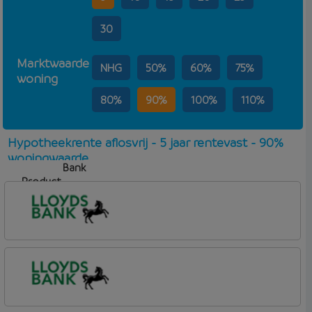
30
Marktwaarde
NHG
50%
60%
75%
woning
80%
90%
100%
110%
Hypotheekrente aflosvrij - 5 jaar rentevast - 90%
woningwaarde
Bank
Product
Aflosvorm
Rente
Lloyds Bank
Hypotheek (1)