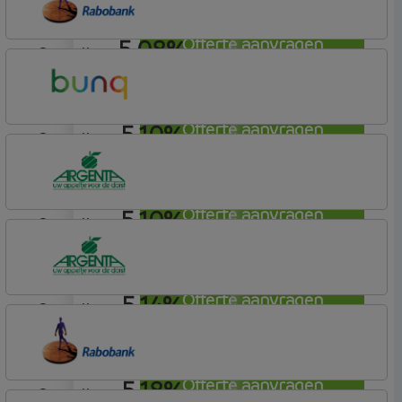
5,08%
Offerte aanvragen
aflosvrij
Rabobank Spaarbank
Plusvoorwaarden (Incl. Korting)
5,10%
Offerte aanvragen
aflosvrij
Bunq
Easy Mortgage
5,10%
Offerte aanvragen
aflosvrij
Argenta
Hypotheek
5,14%
Offerte aanvragen
aflosvrij
Argenta
Hypotheek
5,18%
Offerte aanvragen
aflosvrij