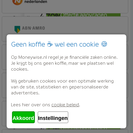
4,70%
Offerte aanvragen
aflosvrij
Nationale-Nederlanden Bank
Nationale Nederlanden
4,70%
Offerte aanvragen
Geen koffie ☕ wel een cookie 🍪
aflosvrij
ABN AMRO Bank
Woning (Incl. Korting)
Op Moneywise.nl regel je je financiële zaken online.
Je krijgt bij ons geen koffie, maar we plaatsen wel
cookies.
4,71%
Offerte aanvragen
aflosvrij
ABN AMRO Bank
Wij gebruiken cookies voor een optimale werking
Woning (Incl. Korting)
van de site, statistieken en gepersonaliseerde
advertenties.
4,72%
Offerte aanvragen
aflosvrij
Lees hier over ons
cookie beleid
.
Florius
Profijt drie + drie
Akkoord
Instellingen
4,72%
Offerte aanvragen
aflosvrij