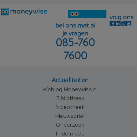
5,35%
Offerte aanvragen
aflosvrij
...
volg ons
bel ons met al
je vragen
085-760
5,60%
Offerte aanvragen
7600
Offerte aanvragen
Actualiteiten
Weblog Moneywise.nl
Bibliotheek
Videotheek
Nieuwsbrief
Onderzoek
In de media