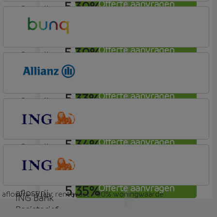
5,30%
Offerte aanvragen
aflosvrij
Argenta
Hypotheek
5,30%
Offerte aanvragen
aflosvrij
Bunq
Easy Mortgage
5,33%
Offerte aanvragen
aflosvrij
Allianz Bank
Allianz
5,34%
Offerte aanvragen
aflosvrij
ING Bank
Basis (Incl. Korting)
5,35%
Offerte aanvragen
aflosvrij
aflosvrij - 5 jaar rentevast - 90% woningwaarde
ING Bank
Basistarief