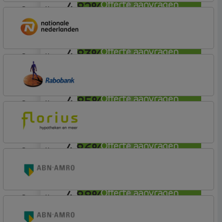
4,82%
Offerte aanvragen
aflosvrij
Florius
Profijt drie + drie
4,83%
Offerte aanvragen
aflosvrij
Nationale-Nederlanden Bank
Nationale Nederlanden
4,85%
Offerte aanvragen
aflosvrij
Rabobank Spaarbank
Basisvoorwaarden (incl korting)
4,86%
Offerte aanvragen
aflosvrij
Florius
Profijt twaalf
4,88%
Offerte aanvragen
aflosvrij
ABN AMRO Bank
Woning (Incl. Korting)