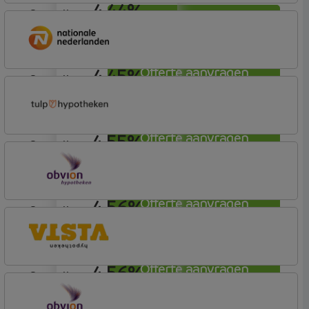
4,44%
aflosvrij
Offerte aanvragen
ABN AMRO Bank
Budget (Incl. Korting)
4,45%
Offerte aanvragen
aflosvrij
Nationale-Nederlanden Bank
Nationale Nederlanden
4,55%
Offerte aanvragen
aflosvrij
Tulp Hypotheken
Tulp Compleet Hypotheken
4,56%
Offerte aanvragen
aflosvrij
OBVION Hypotheken
Woon Hypotheek
4,56%
Offerte aanvragen
aflosvrij
Vista Hypotheken