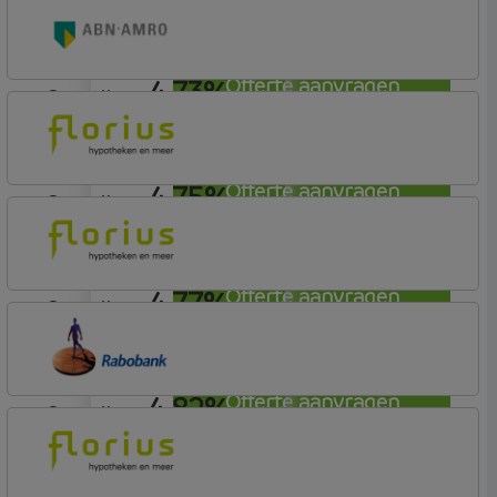
ABN AMRO Bank
Budget
4,73%
Offerte aanvragen
aflosvrij
ABN AMRO Bank
Budget
4,75%
Offerte aanvragen
aflosvrij
Florius
Profijt twaalf
4,77%
Offerte aanvragen
aflosvrij
Florius
Profijt twaalf
4,82%
Offerte aanvragen
aflosvrij
Rabobank Spaarbank
Basisvoorwaarden (incl korting)