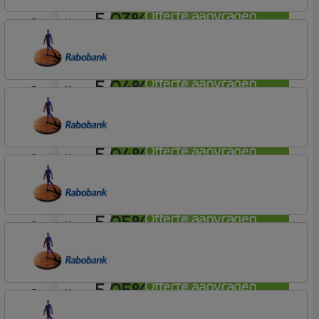
5,03%
Offerte aanvragen
aflosvrij
Bunq
Easy Mortgage
5,04%
Offerte aanvragen
aflosvrij
Rabobank Spaarbank
Plusvoorwaarden (Incl. Korting)
5,04%
Offerte aanvragen
aflosvrij
Rabobank Spaarbank
Plusvoorwaarden (Incl. Korting)
5,05%
Offerte aanvragen
aflosvrij
Rabobank Spaarbank
Basisvoorwaarden
5,05%
Offerte aanvragen
aflosvrij
Rabobank Spaarbank
Plusvoorwaarden (Incl. Korting)