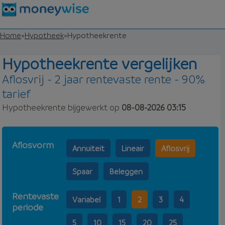
Home
»
Hypotheek
»
Hypotheekrente
Hypotheekrente vergelijken
Aflosvrij - 2 jaar rentevaste rente - 90%
tarief
Hypotheekrente bijgewerkt op
08-08-2026 03:15
Aflosvorm
Annuiteit
Lineair
Aflosvrij
Spaar
Beleggen
Rentevaste
Variabel
1
2
3
4
periode
5
10
15
20
25