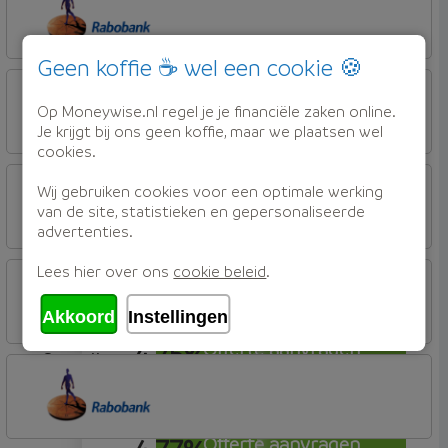
Woning (Incl. Korting)
4,72%
Offerte aanvragen
Geen koffie ☕ wel een cookie 🍪
aflosvrij
Rabobank Spaarbank
Basisvoorwaarden (incl korting)
Op Moneywise.nl regel je je financiële zaken online.
Je krijgt bij ons geen koffie, maar we plaatsen wel
cookies.
4,72%
Offerte aanvragen
aflosvrij
ABN AMRO Bank
Wij gebruiken cookies voor een optimale werking
Budget
van de site, statistieken en gepersonaliseerde
advertenties.
4,74%
Offerte aanvragen
aflosvrij
Lees hier over ons
cookie beleid
.
ABN AMRO Bank
Budget
Akkoord
Instellingen
4,75%
Offerte aanvragen
aflosvrij
Nationale-Nederlanden Bank
Nationale Nederlanden
Offerte aanvragen