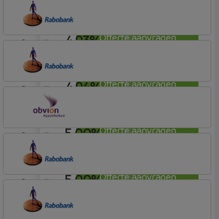
Rabobank Spaarbank
Basisvoorwaarden
4,93%
Offerte aanvragen
aflosvrij
Rabobank Spaarbank
Plusvoorwaarden
4,94%
Offerte aanvragen
aflosvrij
Rabobank Spaarbank
Plusvoorwaarden
5,00%
Offerte aanvragen
aflosvrij
OBVION Hypotheken
Woon Hypotheek
5,00%
Offerte aanvragen
aflosvrij
Rabobank Spaarbank
Plusvoorwaarden