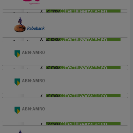
4,67%
Offerte aanvragen
aflosvrij
Lot Hypotheken
4,68%
Offerte aanvragen
aflosvrij
Rabobank Spaarbank
Basisvoorwaarden (incl korting)
4,69%
Offerte aanvragen
aflosvrij
ABN AMRO Bank
Woning (Incl. Korting)
4,69%
Offerte aanvragen
aflosvrij
ABN AMRO Bank
Woning (Incl. Korting)
4,70%
Offerte aanvragen
aflosvrij
ABN AMRO Bank