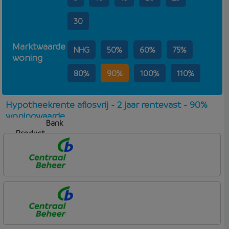
30
Marktwaarde
NHG
50%
60%
75%
woning
80%
90%
100%
110%
Hypotheekrente aflosvrij - 2 jaar rentevast - 90%
woningwaarde
Bank
Product
Aflosvorm
Rente
Centraal Beheer
Leef Hypotheek