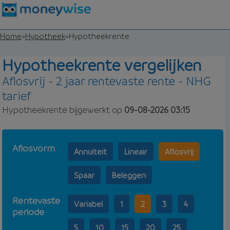
Home
»
Hypotheek
»
Hypotheekrente
Hypotheekrente vergelijken
Aflosvrij - 2 jaar rentevaste rente - NHG
tarief
Hypotheekrente bijgewerkt op
09-08-2026 03:15
Aflosvorm
Annuiteit
Lineair
Aflosvrij
Spaar
Beleggen
Rentevaste
Variabel
1
2
3
4
periode
5
10
15
20
25