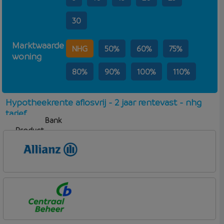
30
Marktwaarde
NHG
50%
60%
75%
woning
80%
90%
100%
110%
Hypotheekrente aflosvrij - 2 jaar rentevast - nhg
tarief
Bank
Product
Aflosvorm
Rente
Allianz Bank
Allianz