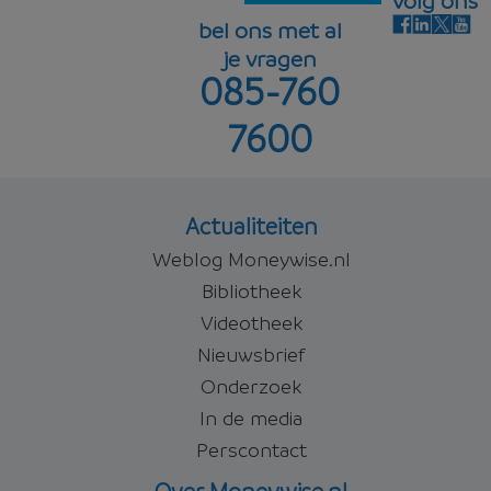
volg ons
bel ons met al
je vragen
085-760
5,84%
Offerte aanvragen
7600
Offerte aanvragen
Actualiteiten
Weblog Moneywise.nl
Bibliotheek
Videotheek
Nieuwsbrief
Onderzoek
In de media
Perscontact