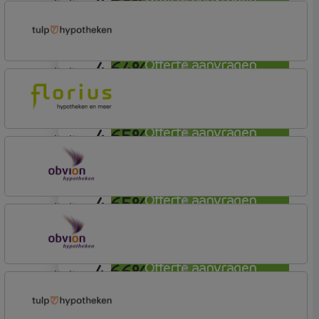
4,63%
annuiteit
Allianz Bank
Allianz
4,64%
Offerte aanvragen
annuiteit
Tulp Hypotheken
Tulp Compleet Hypotheken
4,65%
Offerte aanvragen
annuiteit
Florius
Profijt drie + drie
4,65%
Offerte aanvragen
annuiteit
OBVION Hypotheken
Woon Hypotheek
4,66%
Offerte aanvragen
annuiteit
OBVION Hypotheken
Woon Hypotheek