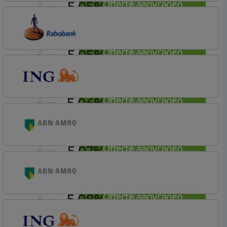
5,05%
Offerte aanvragen
annuiteit
Nationale-Nederlanden Bank
Nationale Nederlanden
5,05%
Offerte aanvragen
annuiteit
Rabobank Spaarbank
Basisvoorwaarden (incl korting)
5,06%
Offerte aanvragen
annuiteit
ING Bank
Basistarief
5,07%
Offerte aanvragen
annuiteit
ABN AMRO Bank
Woning (Incl. Korting)
5,08%
Offerte aanvragen
annuiteit
ABN AMRO Bank
Woning