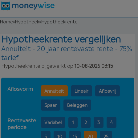
Home
»
Hypotheek
»
Hypotheekrente
Hypotheekrente vergelijken
Annuiteit - 20 jaar rentevaste rente - 75%
tarief
Hypotheekrente bijgewerkt op
10-08-2026 03:15
Aflosvorm
Annuiteit
Lineair
Aflosvrij
Spaar
Beleggen
Rentevaste
Variabel
1
2
3
4
periode
5
10
15
20
25