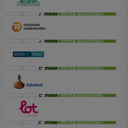
4,98%
Offerte aanvragen
annuiteit
Argenta
Hypotheek
4,99%
Offerte aanvragen
annuiteit
Nationale-Nederlanden Bank
Nationale Nederlanden
5,01%
Offerte aanvragen
annuiteit
Conneqt vh HypoTrust
Elan Plus
5,01%
Offerte aanvragen
annuiteit
Rabobank Spaarbank
Basisvoorwaarden (incl korting)
5,02%
Offerte aanvragen
annuiteit