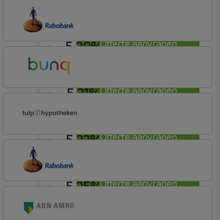
annuiteit
Nationale-Nederlanden Bank
Nationale Nederlanden
5,20%
Offerte aanvragen
annuiteit
Rabobank Spaarbank
Basisvoorwaarden
5,21%
Offerte aanvragen
annuiteit
Bunq
Easy Mortgage
5,22%
Offerte aanvragen
annuiteit
Tulp Hypotheken
Tulp Riant Hypotheek
5,25%
Offerte aanvragen
annuiteit
Rabobank Spaarbank
Basisvoorwaarden