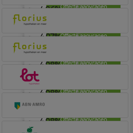
Offerte aanvragen
4,96%
annuiteit
ING Bank
Basistarief
4,97%
Offerte aanvragen
annuiteit
Florius
Profijt drie + drie
4,98%
Offerte aanvragen
annuiteit
Florius
Profijt twaalf
4,98%
Offerte aanvragen
annuiteit
Lot Hypotheken
4,98%
Offerte aanvragen
annuiteit
ABN AMRO Bank
Woning (Incl. Korting)