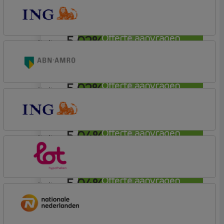
Lot Hypotheken
5,02%
Offerte aanvragen
annuiteit
ING Bank
Basistarief
5,02%
Offerte aanvragen
annuiteit
ABN AMRO Bank
Budget
5,04%
Offerte aanvragen
annuiteit
ING Bank
Basistarief
5,04%
Offerte aanvragen
annuiteit
Lot Hypotheken