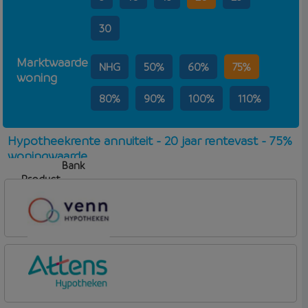
30
Marktwaarde
NHG
50%
60%
75%
woning
80%
90%
100%
110%
Hypotheekrente annuiteit - 20 jaar rentevast - 75%
woningwaarde
Bank
Product
Aflosvorm
Rente
Venn Hypotheken