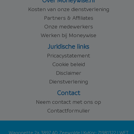
Over Moneywise.nl
Kosten van onze dienstverlening
Partners & Affiliates
Onze medewerkers
Werken bij Moneywise
Juridische links
Pricacystatement
Cookie beleid
Disclaimer
Dienstverlening
Contact
Neem contact met ons op
Contactformulier
Wagonette 2a, 3897 AD, Zeewolde
| KvKnr:
71981322
| WFT