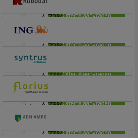
4,72%
Offerte aanvragen
annuiteit
Robuust Hypotheken
4,72%
Offerte aanvragen
annuiteit
ING Bank
Basis (Incl. Korting)
4,73%
Offerte aanvragen
annuiteit
Syntrus
Basis
4,73%
Offerte aanvragen
annuiteit
Florius
Profijt drie + drie
4,73%
Offerte aanvragen
annuiteit