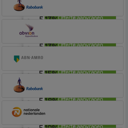
Profijt twaalf
5,13%
Offerte aanvragen
annuiteit
Rabobank Spaarbank
Plusvoorwaarden (Incl. Korting)
5,13%
Offerte aanvragen
annuiteit
OBVION Hypotheken
Woon Hypotheek
5,15%
Offerte aanvragen
annuiteit
ABN AMRO Bank
Woning
5,18%
Offerte aanvragen
annuiteit
Rabobank Spaarbank
Plusvoorwaarden (Incl. Korting)
5,19%
Offerte aanvragen