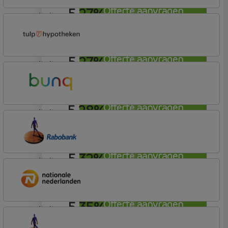
5,27%
Offerte aanvragen
annuiteit
ABN AMRO Bank
Woning
5,27%
Offerte aanvragen
annuiteit
Tulp Hypotheken
Tulp Riant Hypotheek
5,28%
Offerte aanvragen
annuiteit
Bunq
Easy Mortgage
5,32%
Offerte aanvragen
annuiteit
Rabobank Spaarbank
Plusvoorwaarden
5,35%
Offerte aanvragen
annuiteit
Nationale-Nederlanden Bank
Nationale Nederlanden