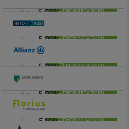
5,08%
Offerte aanvragen
annuiteit
ING Bank
Basistarief
5,09%
Offerte aanvragen
annuiteit
Conneqt vh HypoTrust
Elan Plus
5,09%
Offerte aanvragen
annuiteit
Allianz Bank
Allianz
5,09%
Offerte aanvragen
annuiteit
ABN AMRO Bank
Budget
5,10%
Offerte aanvragen
annuiteit
Florius