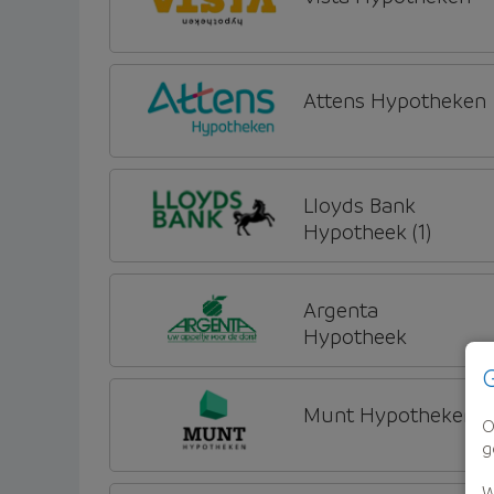
Attens Hypotheken
Lloyds Bank
Hypotheek (1)
Argenta
Hypotheek
G
Munt Hypotheken
O
g
W