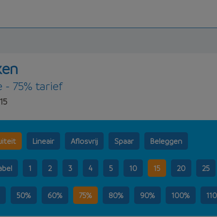
ken
e - 75% tarief
15
iteit
Lineair
Aflosvrij
Spaar
Beleggen
abel
1
2
3
4
5
10
15
20
25
50%
60%
75%
80%
90%
100%
11