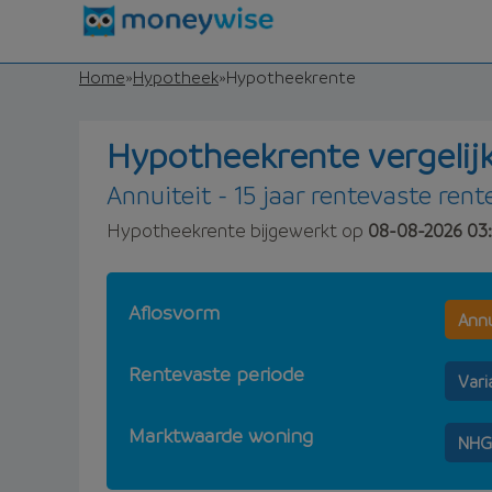
Home
»
Hypotheek
»
Hypotheekrente
Hypotheekrente vergelij
Annuiteit - 15 jaar rentevaste rent
Hypotheekrente bijgewerkt op
08-08-2026 03:
Aflosvorm
Annu
Rentevaste periode
Vari
Marktwaarde woning
NHG