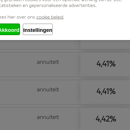
tatistieken en gepersonaliseerde advertenties.
annuiteit
4,40%
ees hier over ons
cookie beleid
.
Akkoord
Instellingen
annuiteit
4,41%
annuiteit
4,41%
annuiteit
4,41%
annuiteit
4,42%