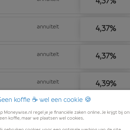
4,37%
annuiteit
4,37%
annuiteit
4,37%
annuiteit
4,39%
een koffie ☕ wel een cookie 🍪
annuiteit
4,39%
p Moneywise.nl regel je je financiële zaken online. Je krijgt bij on
een koffie, maar we plaatsen wel cookies.
ij gebruiken cookies voor een optimale werking van de site,