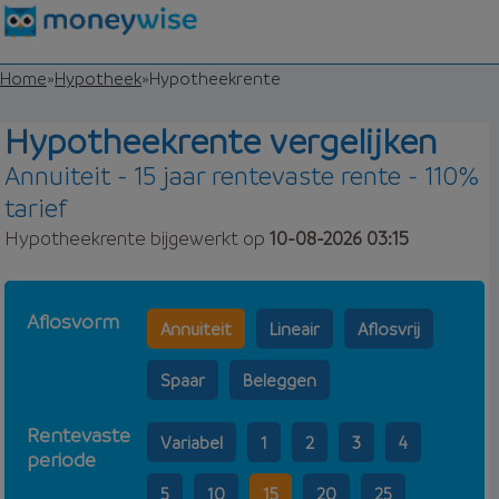
Home
»
Hypotheek
»
Hypotheekrente
Hypotheekrente vergelijken
Annuiteit - 15 jaar rentevaste rente - 110%
tarief
Hypotheekrente bijgewerkt op
10-08-2026 03:15
Aflosvorm
Annuiteit
Lineair
Aflosvrij
Spaar
Beleggen
Rentevaste
Variabel
1
2
3
4
periode
5
10
15
20
25