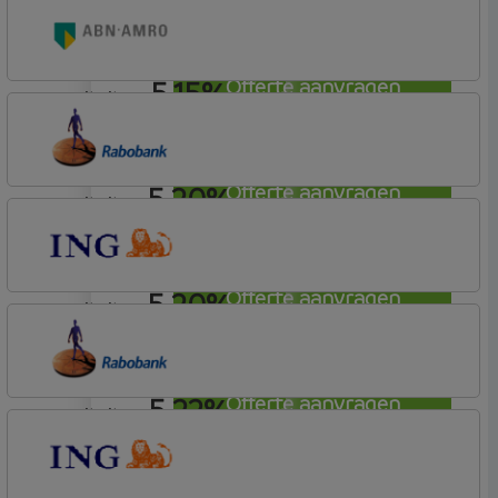
Rabobank Spaarbank
Plusvoorwaarden (Incl. Korting)
5,15%
Offerte aanvragen
annuiteit
ABN AMRO Bank
Woning
5,20%
Offerte aanvragen
annuiteit
Rabobank Spaarbank
Basisvoorwaarden
5,20%
Offerte aanvragen
annuiteit
ING Bank
Basis (Incl. Korting)
5,22%
Offerte aanvragen
annuiteit
Rabobank Spaarbank
Plusvoorwaarden