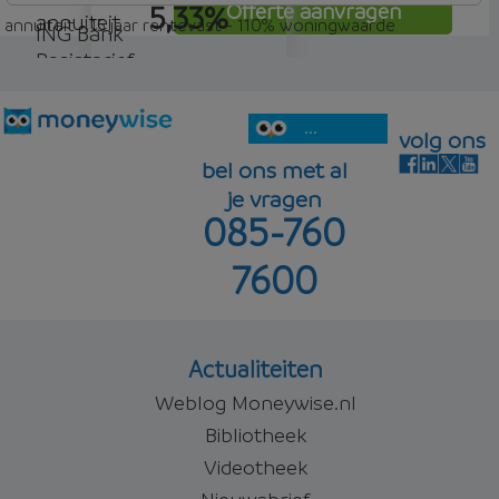
5,33%
Offerte aanvragen
annuiteit
annuiteit - 15 jaar rentevast - 110% woningwaarde
ING Bank
Basistarief
5,40%
Offerte aanvragen
annuiteit
...
volg ons
bel ons met al
je vragen
085-760
5,58%
Offerte aanvragen
7600
Offerte aanvragen
Actualiteiten
Weblog Moneywise.nl
Bibliotheek
Videotheek
Nieuwsbrief