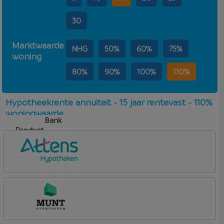
30
Marktwaarde
NHG
50%
60%
75%
woning
80%
90%
100%
110%
Hypotheekrente annuiteit - 15 jaar rentevast - 110%
woningwaarde
Bank
Product
Aflosvorm
Rente
Attens Hypotheken