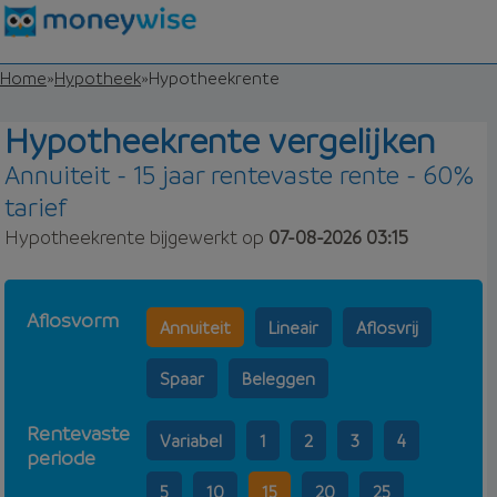
Home
»
Hypotheek
»
Hypotheekrente
Hypotheekrente vergelijken
Annuiteit - 15 jaar rentevaste rente - 60%
tarief
Hypotheekrente bijgewerkt op
07-08-2026 03:15
Aflosvorm
Annuiteit
Lineair
Aflosvrij
Spaar
Beleggen
Rentevaste
Variabel
1
2
3
4
periode
5
10
15
20
25