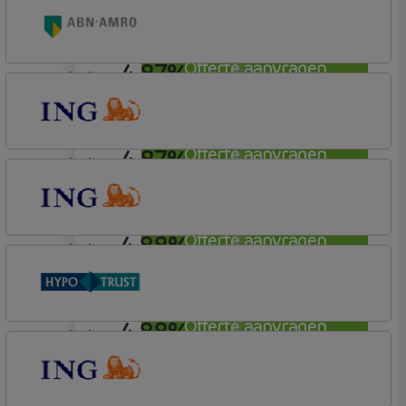
ABN AMRO Bank
Budget
4,87%
Offerte aanvragen
annuiteit
ABN AMRO Bank
Budget (Incl. Korting)
4,87%
Offerte aanvragen
annuiteit
ING Bank
Basistarief
4,88%
Offerte aanvragen
annuiteit
ING Bank
Basistarief
4,88%
Offerte aanvragen
annuiteit
Conneqt vh HypoTrust
Elan Plus