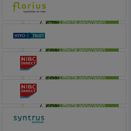
Robuust Hypotheken
4,67%
Offerte aanvragen
annuiteit
Florius
Profijt drie + drie
4,68%
Offerte aanvragen
annuiteit
Conneqt vh HypoTrust
Elan Plus
4,68%
Offerte aanvragen
annuiteit
NIBC Direct
4,69%
Offerte aanvragen
annuiteit
NIBC Direct
NIBC Direct Extra