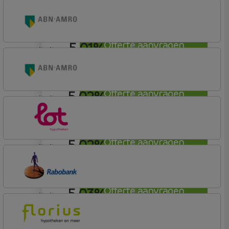
annuiteit
Rabobank Spaarbank
Basisvoorwaarden (incl korting)
5,01%
Offerte aanvragen
annuiteit
ABN AMRO Bank
Woning
5,02%
Offerte aanvragen
annuiteit
ABN AMRO Bank
Woning (Incl. Korting)
5,02%
Offerte aanvragen
annuiteit
Lot Hypotheken
5,03%
Offerte aanvragen
annuiteit
Rabobank Spaarbank
Plusvoorwaarden (Incl. Korting)