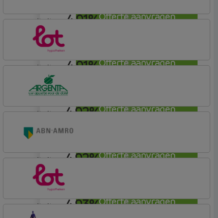
4,91%
Offerte aanvragen
annuiteit
ING Bank
Basistarief
4,91%
Offerte aanvragen
annuiteit
Lot Hypotheken
4,92%
Offerte aanvragen
annuiteit
Argenta
Hypotheek
4,92%
Offerte aanvragen
annuiteit
ABN AMRO Bank
Woning (Incl. Korting)
4,93%
Offerte aanvragen
annuiteit
Lot Hypotheken