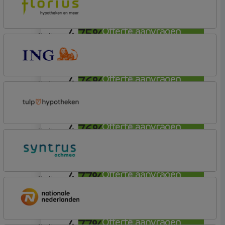
Budget
4,75%
Offerte aanvragen
annuiteit
Florius
Profijt drie + drie
4,76%
Offerte aanvragen
annuiteit
ING Bank
Basistarief
4,76%
Offerte aanvragen
annuiteit
Tulp Hypotheken
Tulp Riant Hypotheek
4,77%
Offerte aanvragen
annuiteit
Syntrus
Basis
4,77%
Offerte aanvragen