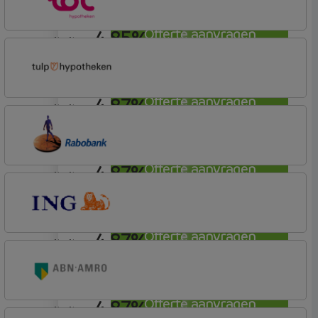
4,85%
Offerte aanvragen
annuiteit
Lot Hypotheken
4,87%
Offerte aanvragen
annuiteit
Tulp Hypotheken
Tulp Compleet Hypotheken
4,87%
Offerte aanvragen
annuiteit
Rabobank Spaarbank
Basisvoorwaarden (incl korting)
4,87%
Offerte aanvragen
annuiteit
ING Bank
Basistarief
4,87%
Offerte aanvragen
annuiteit