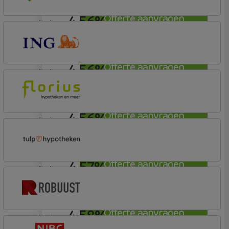
4,56%
Offerte aanvragen
annuiteit
ABN AMRO Bank
Budget (Incl. Korting)
4,56%
Offerte aanvragen
annuiteit
ING Bank
Basis (Incl. Korting)
4,56%
Offerte aanvragen
annuiteit
Florius
Profijt drie + drie
4,57%
Offerte aanvragen
annuiteit
Tulp Hypotheken
Tulp Compleet Hypotheken
4,58%
Offerte aanvragen
annuiteit
Robuust Hypotheken