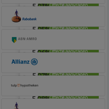
5,03%
Offerte aanvragen
annuiteit
Florius
Profijt twaalf
5,05%
Offerte aanvragen
annuiteit
Rabobank Spaarbank
Basisvoorwaarden
5,06%
Offerte aanvragen
annuiteit
ABN AMRO Bank
Budget
5,07%
Offerte aanvragen
annuiteit
Allianz Bank
Allianz
5,08%
Offerte aanvragen
annuiteit
Tulp Hypotheken
Tulp Riant Hypotheek