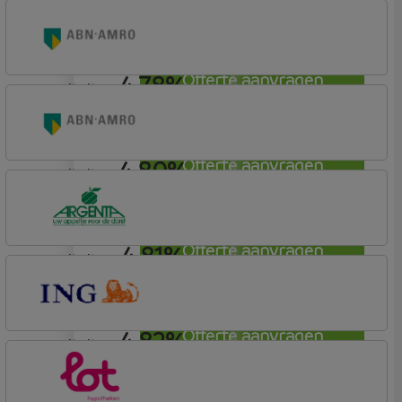
annuiteit
Nationale-Nederlanden Bank
Nationale Nederlanden
4,78%
Offerte aanvragen
annuiteit
ABN AMRO Bank
Budget (Incl. Korting)
4,80%
Offerte aanvragen
annuiteit
ABN AMRO Bank
Woning (Incl. Korting)
4,81%
Offerte aanvragen
annuiteit
Argenta
Hypotheek
4,82%
Offerte aanvragen
annuiteit
ING Bank
Basistarief