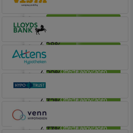
Allianz
annuiteit
4,28%
Offerte aanvragen
Vista Hypotheken
4,28%
annuiteit
Offerte aanvragen
Lloyds Bank
Hypotheek (1)
4,29%
Offerte aanvragen
annuiteit
Attens Hypotheken
4,32%
Offerte aanvragen
annuiteit
Conneqt vh HypoTrust
Vrij Leven Hypotheek
4,33%
Offerte aanvragen
annuiteit