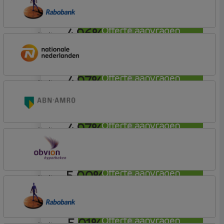
4,96%
Offerte aanvragen
annuiteit
Rabobank Spaarbank
Basisvoorwaarden (incl korting)
4,97%
Offerte aanvragen
annuiteit
Nationale-Nederlanden Bank
Nationale Nederlanden
4,97%
Offerte aanvragen
annuiteit
ABN AMRO Bank
Budget
5,00%
Offerte aanvragen
annuiteit
OBVION Hypotheken
Woon Hypotheek
5,01%
Offerte aanvragen