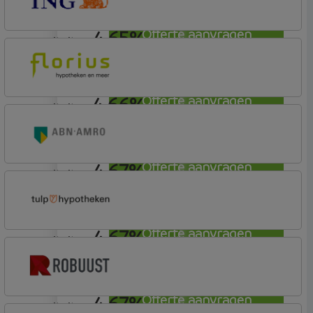
4,65%
Offerte aanvragen
annuiteit
ING Bank
Basis (Incl. Korting)
4,66%
Offerte aanvragen
annuiteit
Florius
Profijt twaalf
4,67%
Offerte aanvragen
annuiteit
ABN AMRO Bank
Budget (Incl. Korting)
4,67%
Offerte aanvragen
annuiteit
Tulp Hypotheken
Tulp Compleet Hypotheken
4,67%
Offerte aanvragen
annuiteit