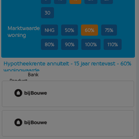
30
Marktwaarde
NHG
50%
60%
75%
woning
80%
90%
100%
110%
Hypotheekrente annuiteit - 15 jaar rentevast - 60%
woningwaarde
Bank
Product
Aflosvorm
Rente
bijBouwe
Vooruit Hypotheek