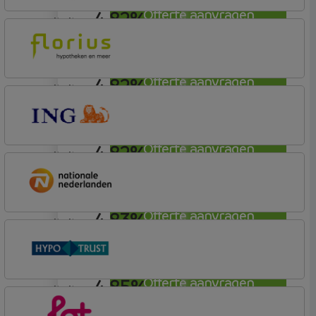
4,82%
Offerte aanvragen
annuiteit
Lot Hypotheken
4,82%
Offerte aanvragen
annuiteit
Florius
Profijt twaalf
4,82%
Offerte aanvragen
annuiteit
ING Bank
Basistarief
4,83%
Offerte aanvragen
annuiteit
Nationale-Nederlanden Bank
Nationale Nederlanden
4,85%
Offerte aanvragen
annuiteit
Conneqt vh HypoTrust
Elan Plus