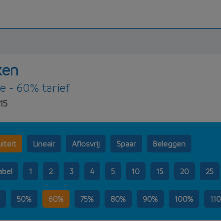
ken
te - 60% tarief
15
iteit
Lineair
Aflosvrij
Spaar
Beleggen
abel
1
2
3
4
5
10
15
20
25
50%
60%
75%
80%
90%
100%
11