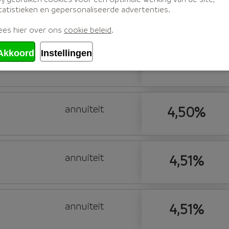
tatistieken en gepersonaliseerde advertenties.
annuiteit
4,47%
ees hier over ons
cookie beleid
.
Akkoord
Instellingen
annuiteit
4,49%
annuiteit
4,50%
annuiteit
4,51%
annuiteit
4,51%