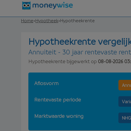
Home
»
Hypotheek
»
Hypotheekrente
Hypotheekrente vergelij
Annuiteit - 30 jaar rentevaste ren
Hypotheekrente bijgewerkt op
08-08-2026 03:
Aflosvorm
Annu
Rentevaste periode
Vari
Marktwaarde woning
NHG