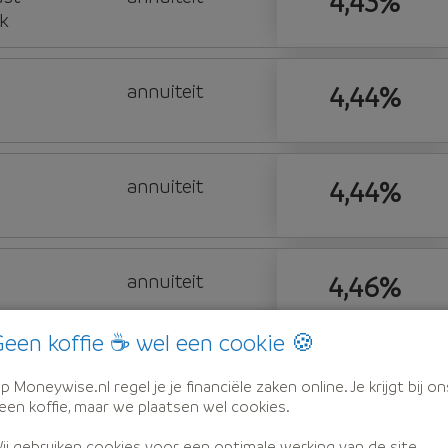
4,43%
k
annuiteit
4,44%
annuiteit
4,44%
annuiteit
4,46%
een koffie ☕ wel een cookie 🍪
annuiteit
4,46%
p Moneywise.nl regel je je financiële zaken online. Je krijgt bij on
een koffie, maar we plaatsen wel cookies.
ij gebruiken cookies voor een optimale werking van de site,