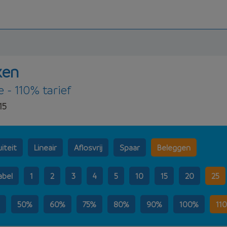
ken
 - 110% tarief
15
iteit
Lineair
Aflosvrij
Spaar
Beleggen
abel
1
2
3
4
5
10
15
20
25
50%
60%
75%
80%
90%
100%
11