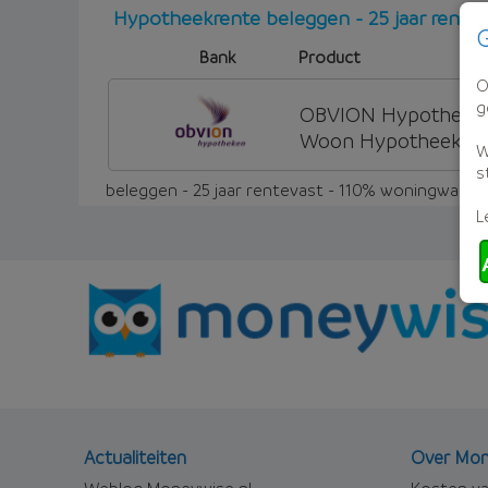
Hypotheekrente beleggen - 25 jaar rente
G
Bank
Product
O
g
OBVION Hypotheke
Woon Hypotheek
W
s
beleggen - 25 jaar rentevast - 110% woningwaard
L
Actualiteiten
Over Mon