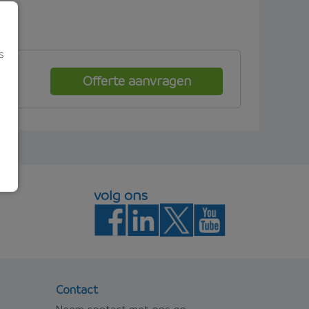
s
Offerte aanvragen
volg ons
Contact