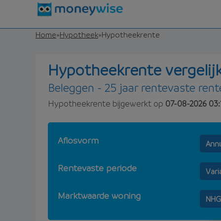
Home
»
Hypotheek
»
Hypotheekrente
Hypotheekrente vergelij
Beleggen - 25 jaar rentevaste rente
Hypotheekrente bijgewerkt op
07-08-2026 03:
Aflosvorm
Annu
Rentevaste periode
Vari
Marktwaarde woning
NHG