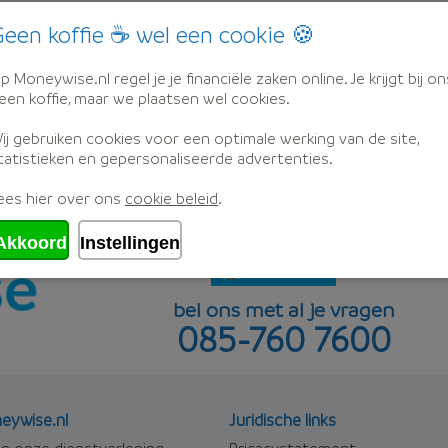
vast - 110% woningwaarde
een koffie ☕ wel een cookie 🍪
Aflosvorm
Rente
p Moneywise.nl regel je je financiële zaken online. Je krijgt bij on
een koffie, maar we plaatsen wel cookies.
n
beleggen
5,89%
ij gebruiken cookies voor een optimale werking van de site,
tatistieken en gepersonaliseerde advertenties.
e
ees hier over ons
cookie beleid
.
Akkoord
Instellingen
...
bel ons met al je vragen
085-760 7600
eywise.nl
Juridische links