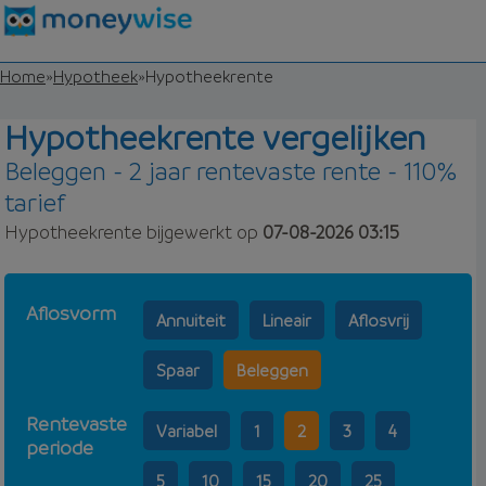
Home
»
Hypotheek
»
Hypotheekrente
Hypotheekrente vergelijken
Beleggen - 2 jaar rentevaste rente - 110%
tarief
Hypotheekrente bijgewerkt op
07-08-2026 03:15
Aflosvorm
Annuiteit
Lineair
Aflosvrij
Spaar
Beleggen
Rentevaste
Variabel
1
2
3
4
periode
5
10
15
20
25