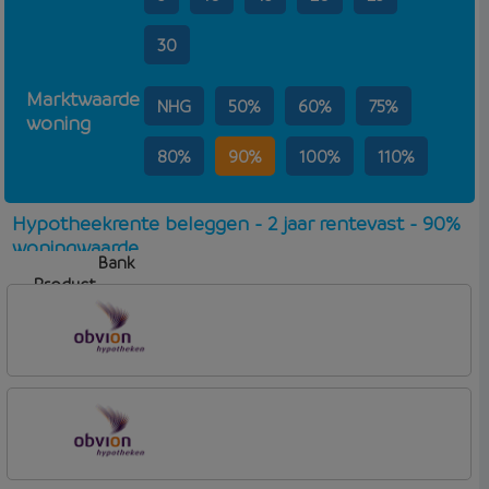
30
Marktwaarde
NHG
50%
60%
75%
woning
80%
90%
100%
110%
Hypotheekrente beleggen - 2 jaar rentevast - 90%
woningwaarde
Bank
Product
Aflosvorm
Rente
OBVION Hypotheken
Woon Hypotheek