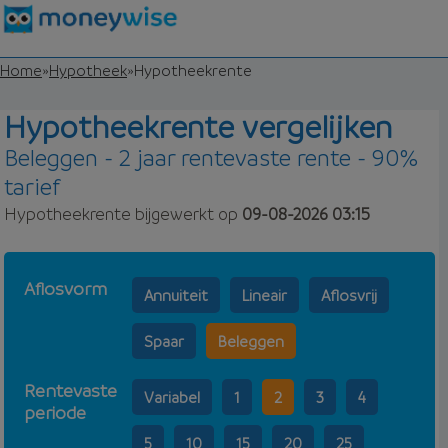
Home
»
Hypotheek
»
Hypotheekrente
Hypotheekrente vergelijken
Beleggen - 2 jaar rentevaste rente - 90%
tarief
Hypotheekrente bijgewerkt op
09-08-2026 03:15
Aflosvorm
Annuiteit
Lineair
Aflosvrij
Spaar
Beleggen
Rentevaste
Variabel
1
2
3
4
periode
5
10
15
20
25