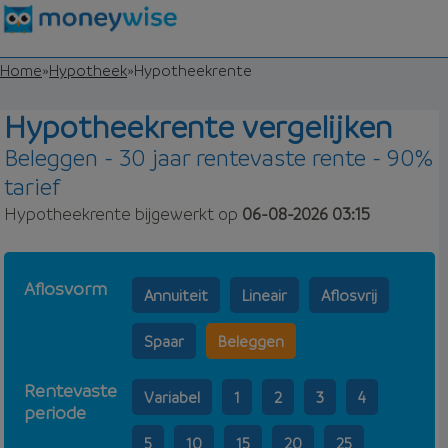
Home
»
Hypotheek
»
Hypotheekrente
Hypotheekrente vergelijken
Beleggen - 30 jaar rentevaste rente - 90%
tarief
Hypotheekrente bijgewerkt op
06-08-2026 03:15
Aflosvorm
Annuiteit
Lineair
Aflosvrij
Spaar
Beleggen
Rentevaste
Variabel
1
2
3
4
periode
5
10
15
20
25