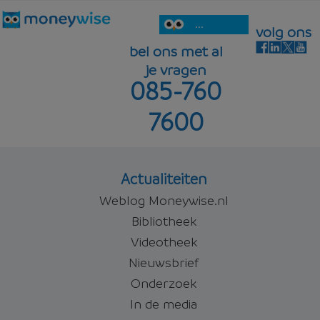
5,45%
beleggen
...
volg ons
bel ons met al
je vragen
085-760
5,92%
Offerte aanvragen
7600
Offerte aanvragen
Actualiteiten
Weblog Moneywise.nl
Bibliotheek
Videotheek
Nieuwsbrief
Onderzoek
In de media