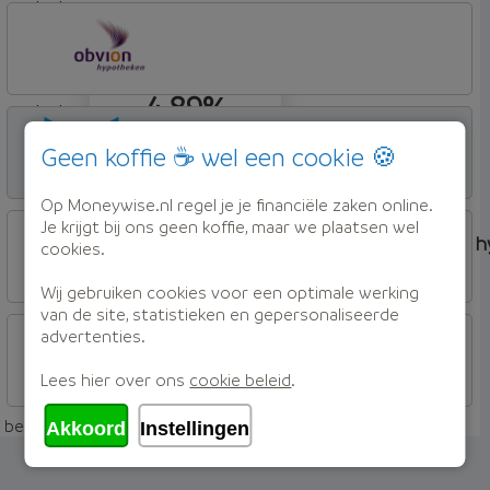
beleggen
Syntrus
Basis
4,89%
beleggen
OBVION Hypotheken
Woon Hypotheek
Geen koffie ☕ wel een cookie 🍪
4,99%
Offerte aanvragen
Op Moneywise.nl regel je je financiële zaken online.
beleggen
Hulp nodig?
Je krijgt bij ons geen koffie, maar we plaatsen wel
Maak een vrijblijvend afspraak met één van onze 
cookies.
Wij gebruiken cookies voor een optimale werking
Adviesgesprek
5,44%
Offerte aanvragen
van de site, statistieken en gepersonaliseerde
OBVION Hypotheken
advertenties.
Woon Hypotheek
Lees hier over ons
cookie beleid
.
Offerte aanvragen
beleggen
beleggen - 30 jaar rentevast - 90% woningwaarde
Akkoord
Instellingen
OBVION Hypotheken
Woon Hypotheek