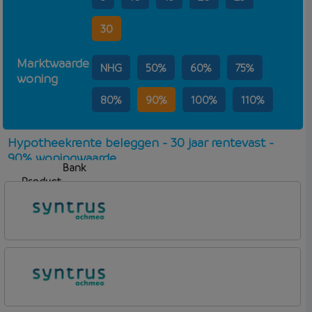
30
Marktwaarde
NHG
50%
60%
75%
woning
80%
90%
100%
110%
Hypotheekrente beleggen - 30 jaar rentevast -
90% woningwaarde
Bank
Product
Aflosvorm
Rente
Syntrus
Basis