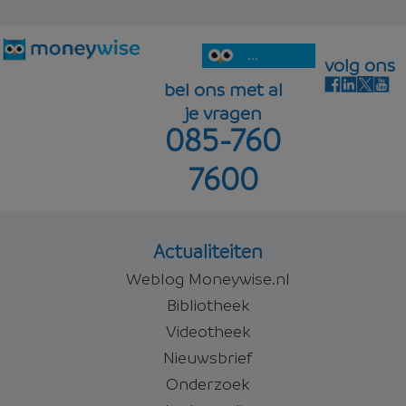
Woon Hypotheek
4,57%
Offerte aanvragen
beleggen
...
volg ons
bel ons met al
je vragen
085-760
5,04%
Offerte aanvragen
7600
Offerte aanvragen
Actualiteiten
Weblog Moneywise.nl
Bibliotheek
Videotheek
Nieuwsbrief
Onderzoek