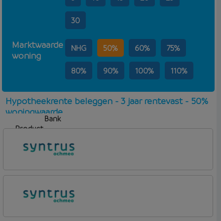
30
Marktwaarde
NHG
50%
60%
75%
woning
80%
90%
100%
110%
Hypotheekrente beleggen - 3 jaar rentevast - 50%
woningwaarde
Bank
Product
Aflosvorm
Rente
Syntrus
Basis