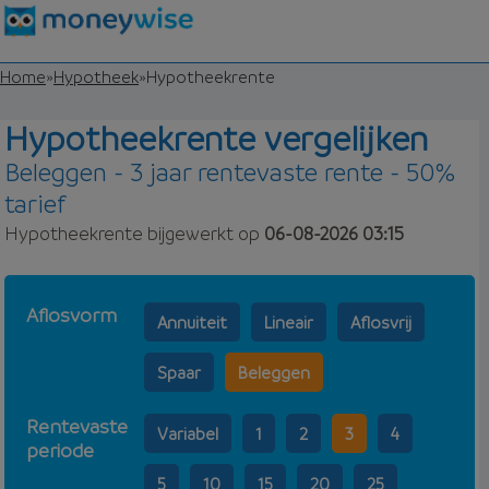
Home
»
Hypotheek
»
Hypotheekrente
Hypotheekrente vergelijken
Beleggen - 3 jaar rentevaste rente - 50%
tarief
Hypotheekrente bijgewerkt op
06-08-2026 03:15
Aflosvorm
Annuiteit
Lineair
Aflosvrij
Spaar
Beleggen
Rentevaste
Variabel
1
2
3
4
periode
5
10
15
20
25