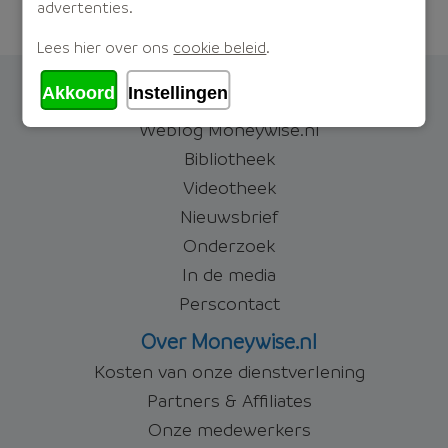
advertenties.
7600
Lees hier over ons
cookie beleid
.
Akkoord
Instellingen
Actualiteiten
Weblog Moneywise.nl
Bibliotheek
Videotheek
Nieuwsbrief
Onderzoek
In de media
Perscontact
Over Moneywise.nl
Kosten van onze dienstverlening
Partners & Affiliates
Onze medewerkers