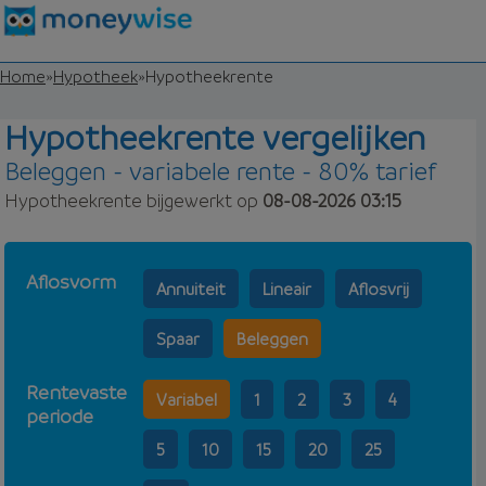
Home
»
Hypotheek
»
Hypotheekrente
Hypotheekrente vergelijken
Beleggen - variabele rente - 80% tarief
Hypotheekrente bijgewerkt op
08-08-2026 03:15
Aflosvorm
Annuiteit
Lineair
Aflosvrij
Spaar
Beleggen
Rentevaste
Variabel
1
2
3
4
periode
5
10
15
20
25