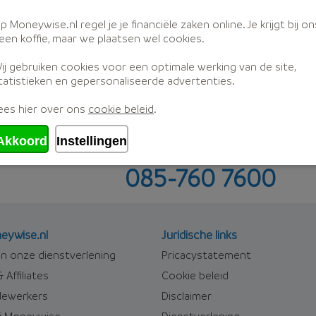
0% woningwaarde
p Moneywise.nl regel je je financiële zaken online. Je krijgt bij on
Aflosvorm
Rente
een koffie, maar we plaatsen wel cookies.
ij gebruiken cookies voor een optimale werking van de site,
tatistieken en gepersonaliseerde advertenties.
ees hier over ons
cookie beleid
.
...
Akkoord
Instellingen
bel ons met al je vragen
085-760 7600
eywise.nl
Juridische links
n onze dienstverlening
Pricacystatement
 Affiliates
Cookie beleid
ewerkers
Disclaimer