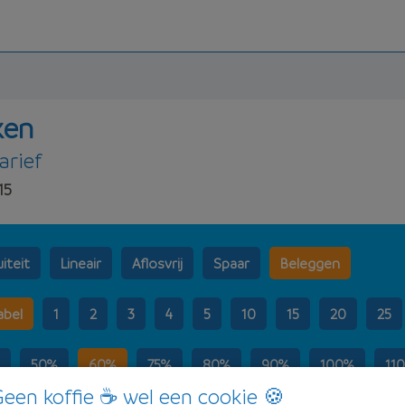
ken
arief
15
iteit
Lineair
Aflosvrij
Spaar
Beleggen
abel
1
2
3
4
5
10
15
20
25
50%
60%
75%
80%
90%
100%
11
een koffie ☕ wel een cookie 🍪