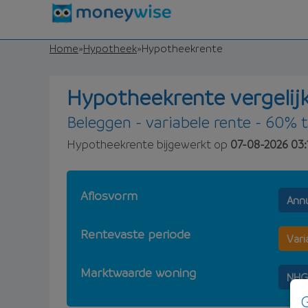
Home
»
Hypotheek
»
Hypotheekrente
Hypotheekrente vergelij
Beleggen - variabele rente - 60% t
Hypotheekrente bijgewerkt op
07-08-2026 03:
Aflosvorm
Annu
Rentevaste periode
Vari
Marktwaarde woning
NHG
G