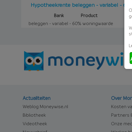
Hypotheekrente beleggen - variabel - 6
O
Bank
Product
g
beleggen - variabel - 60% woningwaarde
W
s
L
Actualiteiten
Over Mon
Weblog Moneywise.nl
Kosten va
Bibliotheek
Partners &
Videotheek
Onze med