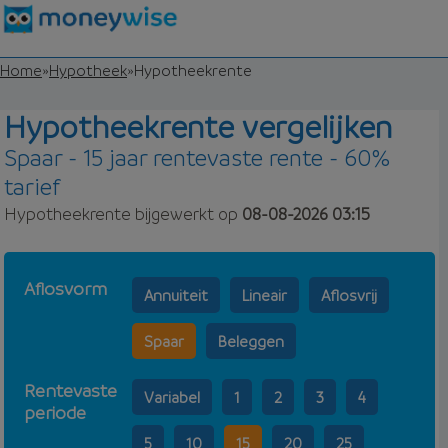
Home
»
Hypotheek
»
Hypotheekrente
Hypotheekrente vergelijken
Spaar - 15 jaar rentevaste rente - 60%
tarief
Hypotheekrente bijgewerkt op
08-08-2026 03:15
Aflosvorm
Annuiteit
Lineair
Aflosvrij
Spaar
Beleggen
Rentevaste
Variabel
1
2
3
4
periode
5
10
15
20
25