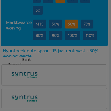
30
Marktwaarde
NHG
50%
60%
75%
woning
80%
90%
100%
110%
Hypotheekrente spaar - 15 jaar rentevast - 60%
woningwaarde
Bank
Product
Aflosvorm
Rente
Syntrus
Basis