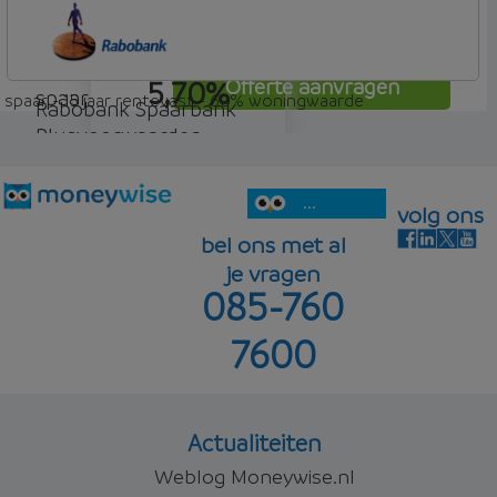
Rabobank Spaarbank
Plusvoorwaarden
5,70%
Offerte aanvragen
spaar
spaar - 15 jaar rentevast - 60% woningwaarde
Rabobank Spaarbank
Plusvoorwaarden
5,80%
Offerte aanvragen
spaar
...
volg ons
bel ons met al
je vragen
085-760
5,85%
Offerte aanvragen
7600
Offerte aanvragen
Actualiteiten
Weblog Moneywise.nl