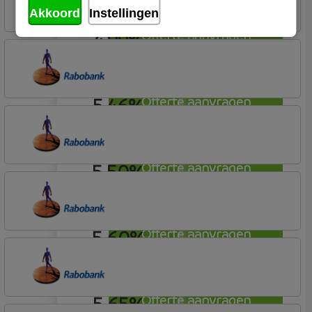
Woon Hypotheek
Akkoord
Instellingen
4,99%
Offerte aanvragen
spaar
Rabobank Spaarbank
Plusvoorwaarden (Incl. Korting)
5,46%
Offerte aanvragen
spaar
Rabobank Spaarbank
Plusvoorwaarden (Incl. Korting)
5,50%
Offerte aanvragen
spaar
Rabobank Spaarbank
Plusvoorwaarden (Incl. Korting)
5,60%
Offerte aanvragen
spaar
Rabobank Spaarbank
Plusvoorwaarden
5,65%
Offerte aanvragen
spaar