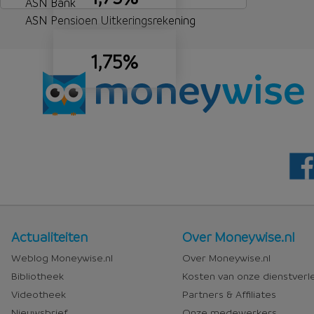
ASN Bank
ASN Pensioen Uitkeringsrekening
1,75%
Nieuws
Over
Actualiteiten
Over Moneywise.nl
en
Moneywise
Weblog Moneywise.nl
Over Moneywise.nl
media
Bibliotheek
Kosten van onze dienstverl
Videotheek
Partners & Affiliates
Nieuwsbrief
Onze medewerkers