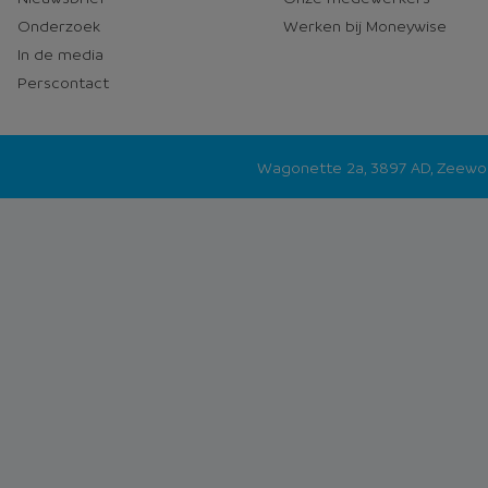
Onderzoek
Werken bij Moneywise
In de media
Perscontact
Wagonette 2a, 3897 AD, Zeew