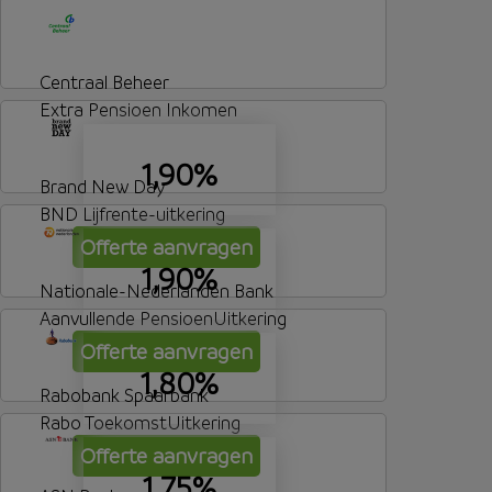
Centraal Beheer
Extra Pensioen Inkomen
1,90%
Brand New Day
BND Lijfrente-uitkering
Offerte aanvragen
1,90%
Nationale-Nederlanden Bank
Aanvullende PensioenUitkering
Offerte aanvragen
1,80%
Rabobank Spaarbank
Rabo ToekomstUitkering
Offerte aanvragen
1,75%