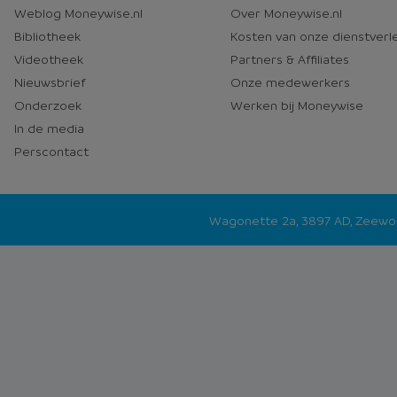
en
Moneywise
Weblog Moneywise.nl
Over Moneywise.nl
media
Bibliotheek
Kosten van onze dienstverl
Videotheek
Partners & Affiliates
Nieuwsbrief
Onze medewerkers
Onderzoek
Werken bij Moneywise
In de media
Perscontact
Wagonette 2a, 3897 AD, Zeew