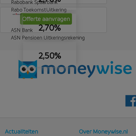
Rabobank Spaarbank
Rabo ToekomstUitkering
Offerte aanvragen
2,70%
ASN Bank
ASN Pensioen Uitkeringsrekening
2,50%
Nieuws
Over
Actualiteiten
Over Moneywise.nl