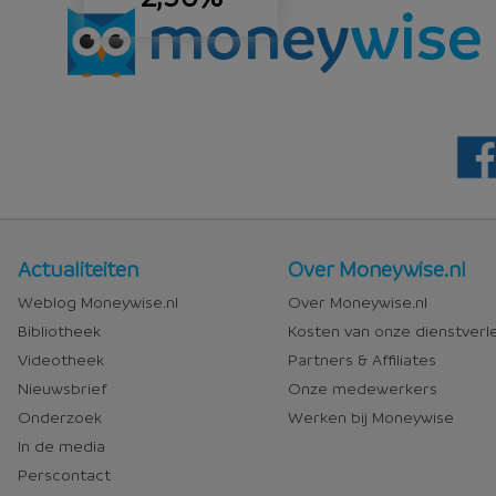
Nieuws
Over
Actualiteiten
Over Moneywise.nl
en
Moneywise
Weblog Moneywise.nl
Over Moneywise.nl
media
Bibliotheek
Kosten van onze dienstverl
Videotheek
Partners & Affiliates
Nieuwsbrief
Onze medewerkers
Onderzoek
Werken bij Moneywise
In de media
Perscontact