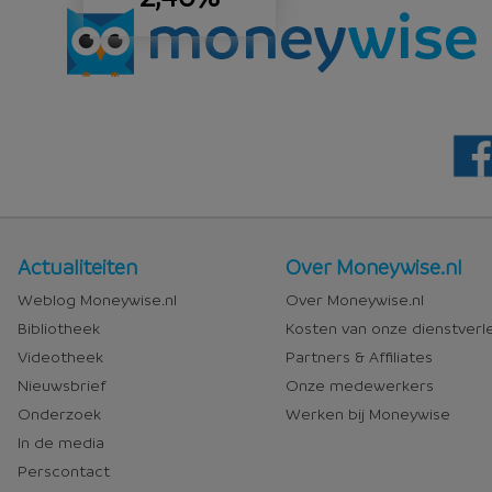
Nieuws
Over
Actualiteiten
Over Moneywise.nl
en
Moneywise
Weblog Moneywise.nl
Over Moneywise.nl
media
Bibliotheek
Kosten van onze dienstverl
Videotheek
Partners & Affiliates
Nieuwsbrief
Onze medewerkers
Onderzoek
Werken bij Moneywise
In de media
Perscontact