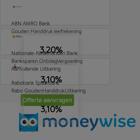
ABN AMRO Bank
Gouden Handdruk leefrekening
3,20%
Nationale-Nederlanden Bank
Banksparen OntslagVergoeding
Aanvullende Uitkering
3,10%
Rabobank Spaarbank
Rabo GoudenHanddrukUitkering
Offerte aanvragen
3,10%