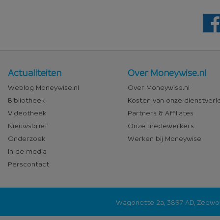
Nieuws
Over
Actualiteiten
Over Moneywise.nl
en
Moneywise
Weblog Moneywise.nl
Over Moneywise.nl
media
Bibliotheek
Kosten van onze dienstverl
Videotheek
Partners & Affiliates
Nieuwsbrief
Onze medewerkers
Onderzoek
Werken bij Moneywise
In de media
Perscontact
Wagonette 2a, 3897 AD, Zeew