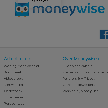
Nieuws
Over
Actualiteiten
Over Moneywise.nl
en
Moneywise
Weblog Moneywise.nl
Over Moneywise.nl
media
Bibliotheek
Kosten van onze dienstverl
Videotheek
Partners & Affiliates
Nieuwsbrief
Onze medewerkers
Onderzoek
Werken bij Moneywise
In de media
Perscontact